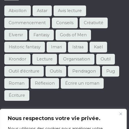
Abiollon
Astar
Avis lecture
Commencement
Conseils
Créativité
Elvenir
Fantasy
Gods of Men
Historic fantasy
Imari
Istraa
Kaël
Krondor
Lecture
Organisation
Outil
Outil d'écriture
Outils
Pendragon
Pug
Roman
Réflexion
Écrire un roman
Écriture
Nous respectons votre vie privée.
Nous utilisons des cookies pour améliorer votre