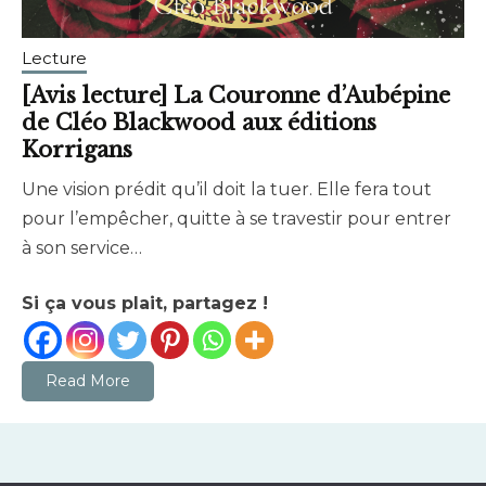
Lecture
[Avis lecture] La Couronne d’Aubépine
de Cléo Blackwood aux éditions
Korrigans
Une vision prédit qu’il doit la tuer. Elle fera tout
août
brunhildtranchant@gmail.com
pour l’empêcher, quitte à se travestir pour entrer
14,
à son service…
2024
Si ça vous plait, partagez !
Read More