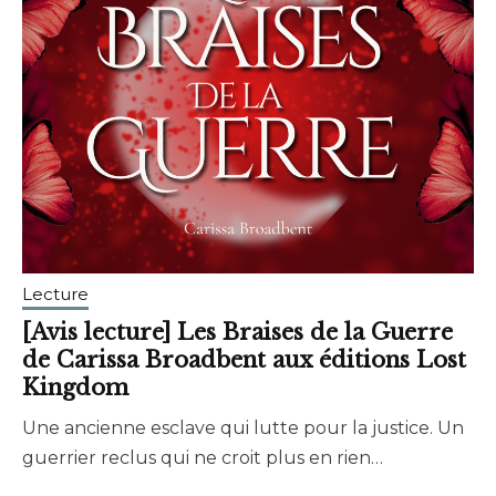
Lecture
[Avis lecture] Les Braises de la Guerre
de Carissa Broadbent aux éditions Lost
Kingdom
Une ancienne esclave qui lutte pour la justice. Un
août
brunhildtranchant@gmail.com
guerrier reclus qui ne croit plus en rien…
26,
2024