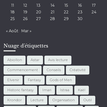
11
12
13
14
15
16
17
18
19
20
21
22
23
24
25
26
27
28
29
30
« Août
Mar »
Nuage d’étiquettes
Abiollon
Astar
Avis lecture
Commencement
Conseils
Créativité
Elvenir
Fantasy
Gods of Men
Historic fantasy
Imari
Istraa
Kaël
Krondor
Lecture
Organisation
Outil