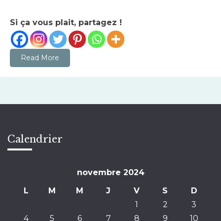
Si ça vous plait, partagez !
Read More
Calendrier
novembre 2024
L
M
M
J
V
S
D
1
2
3
4
5
6
7
8
9
10