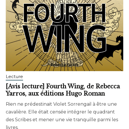
Lecture
[Avis lecture] Fourth Wing, de Rebecca
Yarros, aux éditions Hugo Roman
Rien ne prédestinait Violet Sorrengail à être une
novembre
brunhildtranchant@gmail.com
cavalière. Elle était censée intégrer le quadrant
30,
des Scribes et mener une vie tranquille parmi les
2024
livres.