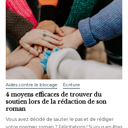
Aides contre le blocage
Ecriture
4 moyens efficaces de trouver du
soutien lors de la rédaction de son
roman
Vous avez décidé de sauter le pas et de rédiger
août
brunhildtranchant@gmail.com
votre premier roman ? Félicitations ! Si vous en êtes