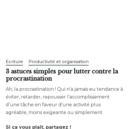
Ecriture
Productivité et organisation
3 astuces simples pour lutter contre la
procrastination
Ah, la procrastination ! Qui n’a jamais eu tendance à
août
brunhildtranchant@gmail.com
éviter, retarder, repousser l’accomplissement
6,
d’une tâche en faveur d’une activité plus
2023
agréable, moins exigeante ou simplement
Si ça vous plait, partagez !
Read More