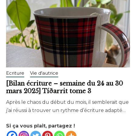
Ecriture
Vie d'autrice
[Bilan écriture – semaine du 24 au 30
mars 2025] Tíðarrit tome 3
Après le chaos du début du mois, il semblerait que
mars
brunhildtranchant@gmail.com
j’ai réussi à trouver un rythme d’écriture adapté…
30,
2025
Si ça vous plait, partagez !