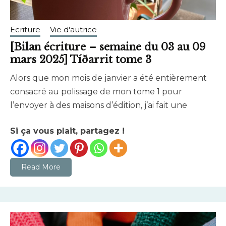
Ecriture
Vie d'autrice
[Bilan écriture – semaine du 03 au 09
mars 2025] Tíðarrit tome 3
Alors que mon mois de janvier a été entièrement
mars
brunhildtranchant@gmail.com
consacré au polissage de mon tome 1 pour
9,
l’envoyer à des maisons d’édition, j’ai fait une
2025
Si ça vous plait, partagez !
Read More