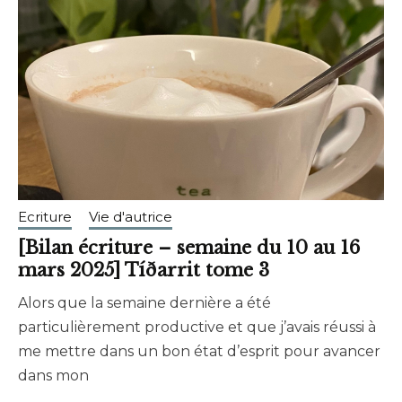
Ecriture
Vie d'autrice
[Bilan écriture – semaine du 10 au 16
mars 2025] Tíðarrit tome 3
Alors que la semaine dernière a été
mars
brunhildtranchant@gmail.com
particulièrement productive et que j’avais réussi à
16,
me mettre dans un bon état d’esprit pour avancer
2025
dans mon