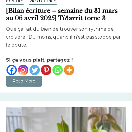
Ecriture
Vie d'autrice
[Bilan écriture – semaine du 31 mars
au 06 avril 2025] Tíðarrit tome 3
Que ça fait du bien de trouver son rythme de
avril
brunhildtranchant@gmail.com
croisière ! Du moins, quand il n’est pas stoppé par
6,
le doute…
2025
Si ça vous plait, partagez !
Read More