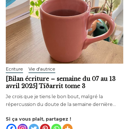
Ecriture
Vie d'autrice
[Bilan écriture – semaine du 07 au 13
avril 2025] Tíðarrit tome 3
Je crois que je tiens le bon bout, malgré la
avril
brunhildtranchant@gmail.com
répercussion du doute de la semaine dernière…
13,
2025
Si ça vous plait, partagez !