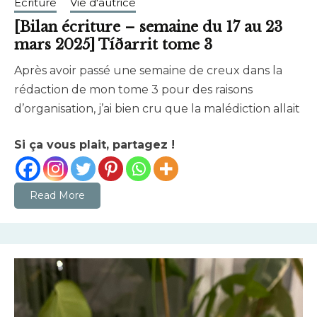
Ecriture
Vie d'autrice
[Bilan écriture – semaine du 17 au 23
mars 2025] Tíðarrit tome 3
Après avoir passé une semaine de creux dans la
mars
brunhildtranchant@gmail.com
rédaction de mon tome 3 pour des raisons
23,
d’organisation, j’ai bien cru que la malédiction allait
2025
Si ça vous plait, partagez !
Read More