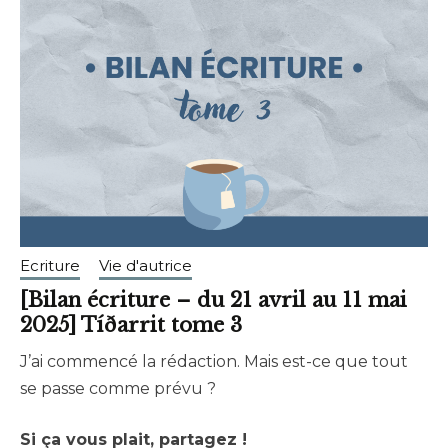
Ecriture
Vie d'autrice
[Bilan écriture – du 21 avril au 11 mai
2025] Tíðarrit tome 3
J’ai commencé la rédaction. Mais est-ce que tout
mai
brunhildtranchant@gmail.com
se passe comme prévu ?
12,
2025
Si ça vous plait, partagez !