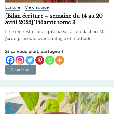
Ecriture
Vie d'autrice
[Bilan écriture – semaine du 14 au 20
avril 2025] Tíðarrit tome 3
Il ne me restait plus qu’à passer à la rédaction. Mais
avril
brunhildtranchant@gmail.com
j’ai dû procéder avec stratégie et méthode…
20,
2025
Si ça vous plait, partagez !
Read More