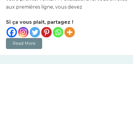
13,
aux premières ligne, vous devez
2023
Si ça vous plait, partagez !
Read More