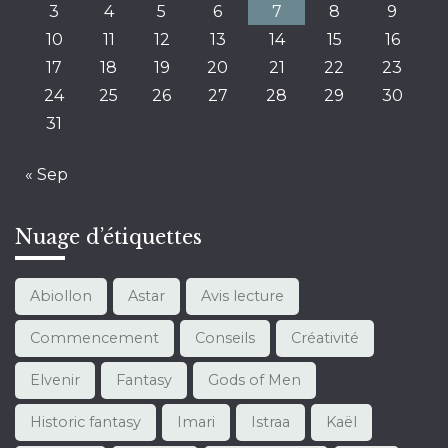
31
« Sep
Nuage d’étiquettes
Abiollon
Astar
Avis lecture
Commencement
Conseils
Créativité
Elvenir
Fantasy
Gods of Men
Historic fantasy
Imari
Istraa
Kaël
Krondor
Lecture
Organisation
Outil
Outil d'écriture
Outils
Pendragon
Pug
Roman
Réflexion
Écrire un roman