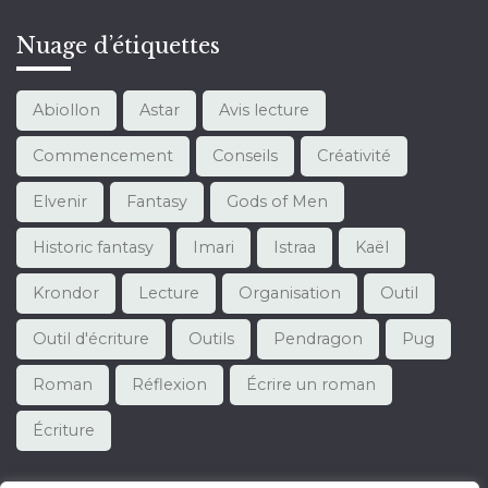
Nuage d’étiquettes
Abiollon
Astar
Avis lecture
Commencement
Conseils
Créativité
Elvenir
Fantasy
Gods of Men
Historic fantasy
Imari
Istraa
Kaël
Krondor
Lecture
Organisation
Outil
Outil d'écriture
Outils
Pendragon
Pug
Roman
Réflexion
Écrire un roman
Écriture