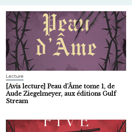
Lecture
[Avis lecture] Peau d’Âme tome 1, de
Aude Ziegelmeyer, aux éditions Gulf
Stream
septembre
brunhildtranchant@gmail.com
14,
2025