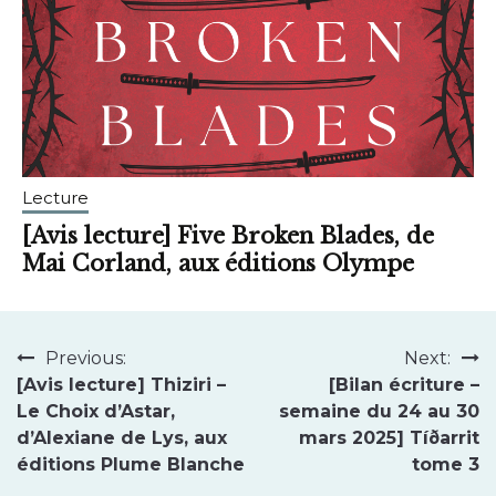
Lecture
[Avis lecture] Five Broken Blades, de
Mai Corland, aux éditions Olympe
mai
brunhildtranchant@gmail.com
4,
Navigation
Previous:
Next:
2025
[Avis lecture] Thiziri –
[Bilan écriture –
de
Le Choix d’Astar,
semaine du 24 au 30
l’article
d’Alexiane de Lys, aux
mars 2025] Tíðarrit
éditions Plume Blanche
tome 3